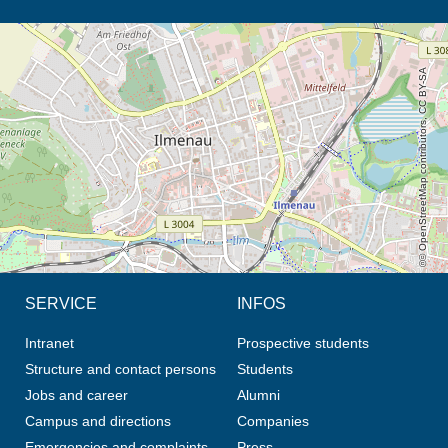
opens the direction in new tab (map)
© OpenStreetMap contributors, CC BY-SA
SERVICE
INFOS
Intranet
Prospective students
Structure and contact persons
Students
Jobs and career
Alumni
Campus and directions
Companies
Emergencies and complaints
Press