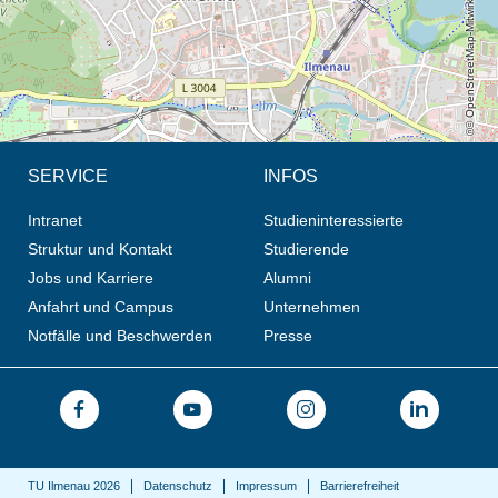
© OpenStreetMap-Mitwirkende, CC BY-SA
SERVICE
INFOS
Intranet
Studieninteressierte
Struktur und Kontakt
Studierende
Jobs und Karriere
Alumni
Anfahrt und Campus
Unternehmen
Notfälle und Beschwerden
Presse
TU Ilmenau 2026
Datenschutz
Impressum
Barrierefreiheit