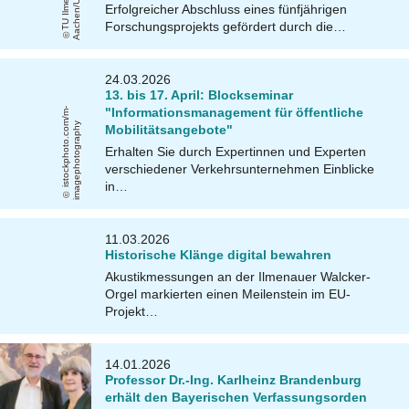
Erfolgreicher Abschluss eines fünfjährigen
Forschungsprojekts gefördert durch die…
24.03.2026
13. bis 17. April: Blockseminar
"Informationsmanagement für öffentliche
i
s
t
o
c
k
p
h
o
t
o
.
c
o
/
m
-
i
m
a
g
e
p
h
o
t
o
g
r
a
p
h
m
y
Mobilitätsangebote"
Erhalten Sie durch Expertinnen und Experten
verschiedener Verkehrsunternehmen Einblicke
in…
11.03.2026
Historische Klänge digital bewahren
Akustikmessungen an der Ilmenauer Walcker-
Orgel markierten einen Meilenstein im EU-
Projekt…
14.01.2026
Professor Dr.-Ing. Karlheinz Brandenburg
erhält den Bayerischen Verfassungsorden