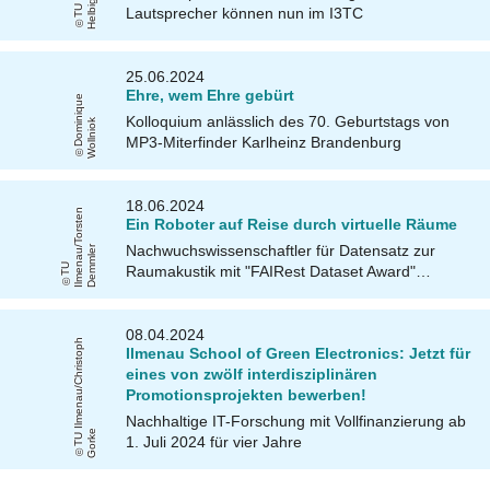
g
Lautsprecher können nun im I3TC
25.06.2024
Ehre, wem Ehre gebürt
D
o
mi
ni
q
u
e
W
oll
ni
o
Kolloquium anlässlich des 70. Geburtstags von
k
MP3-Miterfinder Karlheinz Brandenburg
18.06.2024
n
Ein Roboter auf Reise durch virtuelle Räume
Nachwuchswissenschaftler für Datensatz zur
/
r
T
U
Il
m
e
n
a
u
T
o
r
s
t
e
D
e
m
ml
e
Raumakustik mit "FAIRest Dataset Award"…
08.04.2024
T
U
Il
m
e
n
a
u
/
C
h
ri
s
t
o
p
h
G
o
r
k
Ilmenau School of Green Electronics: Jetzt für
eines von zwölf interdisziplinären
Promotionsprojekten bewerben!
Nachhaltige IT-Forschung mit Vollfinanzierung ab
e
1. Juli 2024 für vier Jahre