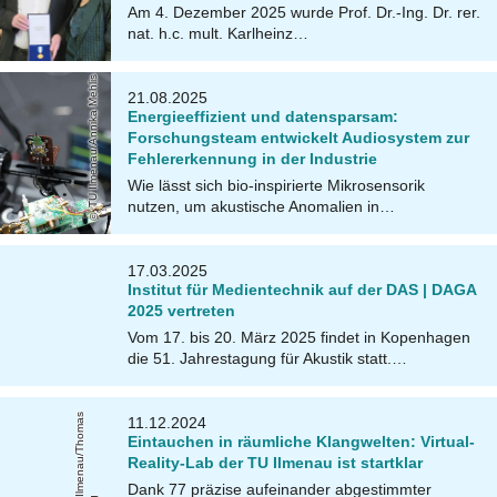
Am 4. Dezember 2025 wurde Prof. Dr.-Ing. Dr. rer.
nat. h.c. mult. Karlheinz…
TU Ilmenau/Annika Mehlis
21.08.2025
Energieeffizient und datensparsam:
Forschungsteam entwickelt Audiosystem zur
Fehlererkennung in der Industrie
Wie lässt sich bio-inspirierte Mikrosensorik
nutzen, um akustische Anomalien in…
17.03.2025
Institut für Medientechnik auf der DAS | DAGA
2025 vertreten
Vom 17. bis 20. März 2025 findet in Kopenhagen
die 51. Jahrestagung für Akustik statt.…
T
U
Il
m
e
n
a
u
/
T
h
o
m
a
s
H
el
bi
11.12.2024
Eintauchen in räumliche Klangwelten: Virtual-
Reality-Lab der TU Ilmenau ist startklar
Dank 77 präzise aufeinander abgestimmter