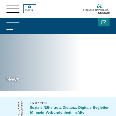
ENGLISH
News
n
16.07.2026
T
U
Il
m
e
n
a
u
,
R
W
T
H
A
a
c
h
e
n
/
Ul
ri
k
D
e
n
e
k
e
Soziale Nähe trotz Distanz: Digitale Begleiter
für mehr Verbundenheit im Alter