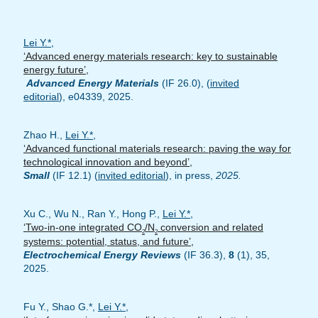
Lei Y.*
,
‘Advanced energy materials research: key to sustainable
energy future’,
Advanced Energy Materials
(IF 26.0), (
invited
editorial
), e04339, 2025.
Zhao H.,
Lei Y.*
,
‘Advanced functional materials research: paving the way for
technological innovation and beyond’,
Small
(IF 12.1) (
invited editorial
), in press,
2025.
Xu C., Wu N., Ran Y., Hong P.,
Lei Y.*
,
‘Two-in-one integrated CO
/N
conversion and related
2
2
systems: potential, status, and future’,
Electrochemical Energy Reviews
(IF 36.3),
8
(1), 35,
2025.
Fu Y., Shao G.*,
Lei Y.*
,