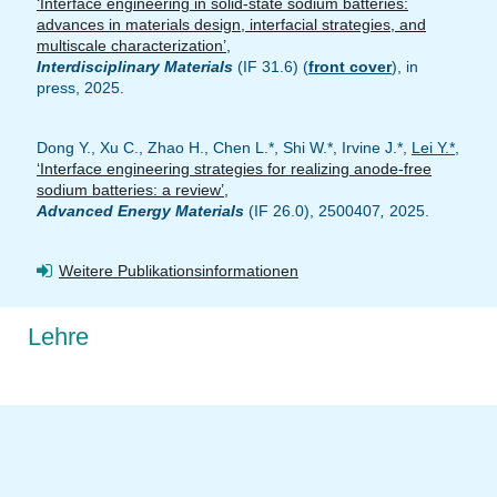
‘Interface engineering in solid-state sodium batteries:
advances in materials design, interfacial strategies, and
multiscale characterization’,
Interdisciplinary Materials
(IF 31.6) (
front cover
), in
press, 2025.
Dong Y., Xu C., Zhao H., Chen L.*, Shi W.*, Irvine J.*,
Lei Y.*
,
‘Interface engineering strategies for realizing anode-free
sodium batteries: a review’,
Advanced Energy Materials
(IF 26.0), 2500407
,
2025.
Weitere Publikationsinformationen
Lehre