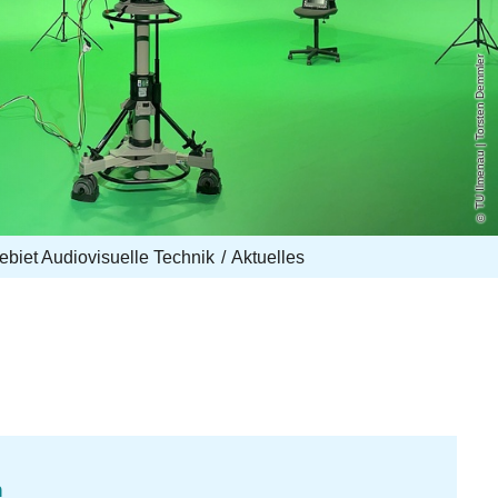
TU Ilmenau | Torsten Demmler
biet Audiovisuelle Technik
Aktuelles
n