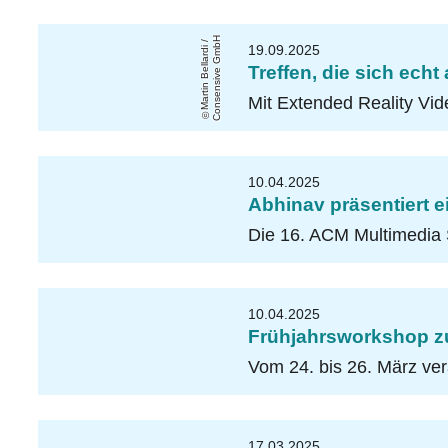
H
M
a
r
ti
n
B
ell
a
r
di
/
C
o
n
s
e
n
si
v
e
G
m
b
19.09.2025
Treffen, die sich ec
Mit Extended Reality Vi
10.04.2025
Abhinav präsentiert 
Die 16. ACM Multimedia 
10.04.2025
Frühjahrsworkshop zu
Vom 24. bis 26. März ve
17.03.2025