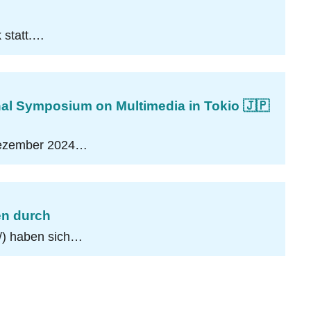
 statt.…
nal Symposium on Multimedia in Tokio 🇯🇵
 Dezember 2024…
en durch
/) haben sich…