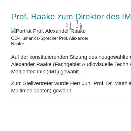
Prof. Raake zum Direktor des I
t
u
d
a
r
n
T
U
m
e
n
E
c
k
h
a
S
c
h
ö
Il
|
CO-Humanics-Sprecher Prof. Alexander
Raake
Auf der konstituierenden Sitzung des neugewählten 
Alexander Raake (Fachgebiet Audiovisuelle Technik)
Medientechnik (IMT) gewählt.
Zum Stellvertreter wurde Herr Jun.-Prof. Dr. Matthi
Multimediadaten) gewählt.