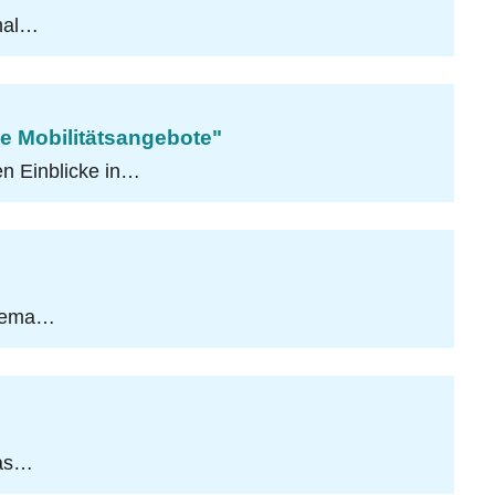
onal…
he Mobilitätsangebote"
n Einblicke in…
Thema…
das…