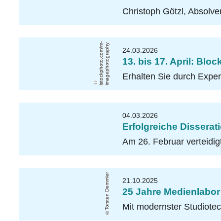
Christoph Götzl, Absolve
i
s
t
o
c
k
p
h
o
t
o
.
c
o
m
/
-
i
m
a
g
e
p
h
o
t
o
g
r
a
p
h
m
y
24.03.2026
13. bis 17. April: Bl
Erhalten Sie durch Expe
04.03.2026
Erfolgreiche Dissera
Am 26. Februar verteidi
Torsten Demmler
21.10.2025
25 Jahre Medienlabor
Mit modernster Studiotec