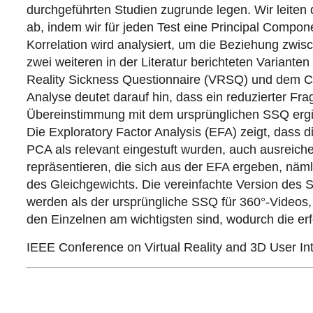
durchgeführten Studien zugrunde legen. Wir leite
ab, indem wir für jeden Test eine Principal Compo
Korrelation wird analysiert, um die Beziehung zwi
zwei weiteren in der Literatur berichteten Variante
Reality Sickness Questionnaire (VRSQ) und dem C
Analyse deutet darauf hin, dass ein reduzierter Fr
Übereinstimmung mit dem ursprünglichen SSQ ergib
Die Exploratory Factor Analysis (EFA) zeigt, dass 
PCA als relevant eingestuft wurden, auch ausreich
repräsentieren, die sich aus der EFA ergeben, näm
des Gleichgewichts. Die vereinfachte Version des SS
werden als der ursprüngliche SSQ für 360°-Videos, d
den Einzelnen am wichtigsten sind, wodurch die erfo
IEEE Conference on Virtual Reality and 3D User In