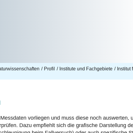
aturwissenschaften
Profil
Institute und Fachgebiete
Institut
n
essdaten vorliegen und muss diese noch auswerten, um
en. Dazu empfiehlt sich die grafische Darstellung der
chleunigung beim Fallversuch) oder auch spezifische S