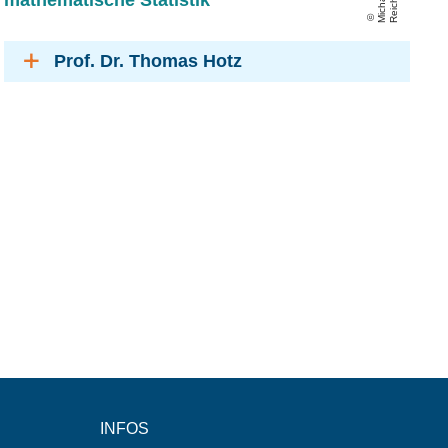
Mi
c
h
a
el
R
ei
c
h
el
Prof. Dr. Thomas Hotz
INFOS