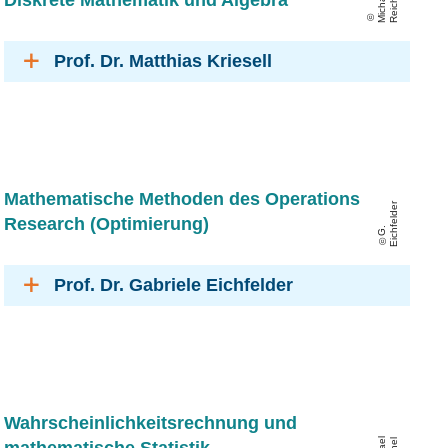
Mi
c
h
a
el
R
ei
c
h
el
Prof. Dr. Matthias Kriesell
Mathematische Methoden des Operations
r
Research (Optimierung)
G
.
Ei
c
h
f
el
d
e
Prof. Dr. Gabriele Eichfelder
Wahrscheinlichkeitsrechnung und
mathematische Statistik