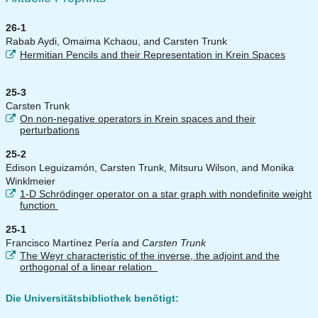
26-1
Rabab Aydi, Omaima Kchaou, and Carsten Trunk
Hermitian Pencils and their Representation in Krein Spaces
25-3
Carsten Trunk
On non-negative operators in Krein spaces and their
perturbations
25-2
Edison Leguizamón, Carsten Trunk, Mitsuru Wilson, and Monika
Winklmeier
1-D Schrödinger operator on a star graph with nondefinite weight
function
25-1
Francisco Martínez Pería and
Carsten Trunk
The Weyr characteristic of the inverse, the adjoint and the
orthogonal of a linear relation
Die Universitätsbibliothek benötigt: