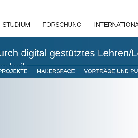
STUDIUM
FORSCHUNG
INTERNATION
urch digital gestütztes Lehren/L
echnik
PROJEKTE
MAKERSPACE
VORTRÄGE UND PU