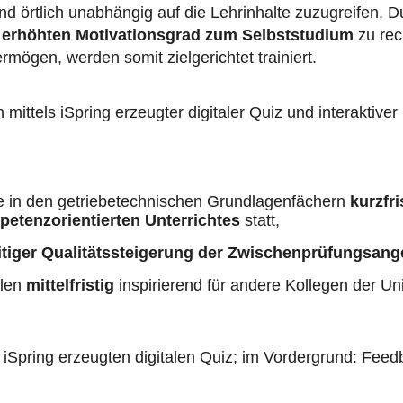
d örtlich unabhängig auf die Lehrinhalte zuzugreifen. D
m
erhöhten Motivationsgrad zum Selbststudium
zu rec
mögen, werden somit zielgerichtet trainiert.
ttels iSpring erzeugter digitaler Quiz und interaktiver
ele in den getriebetechnischen Grundlagenfächern
kurzfr
etenzorientierten Unterrichtes
statt,
eitiger Qualitätssteigerung der Zwischenprüfungsan
elen
mittelfristig
inspirierend für andere Kollegen der Un
 iSpring erzeugten digitalen Quiz; im Vordergrund: Feed