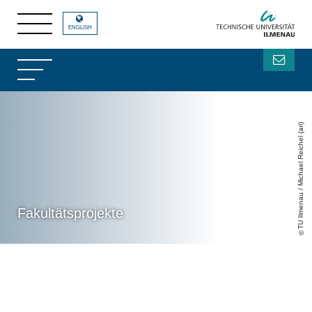
ENGLISH
TU Ilmenau / Michael Reichel (ari)
Fakultätsprojekte